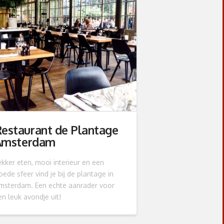
estaurant de Plantage
Amsterdam
ekker eten, mooi interieur en een
oede sfeer vind je bij de plantage in
msterdam. Een echte aanrader voor
en leuk avondje uit!