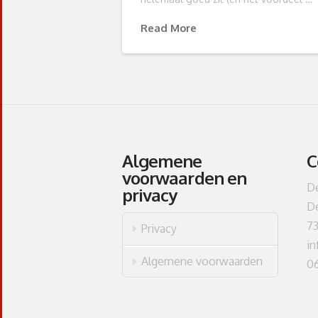
Read More
Algemene
C
voorwaarden en
D
privacy
D
7
Privacy
in
Algemene voorwaarden
0