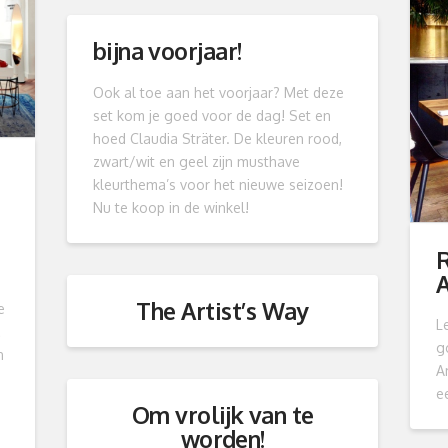
bijna voorjaar!
Ook al toe aan het voorjaar? Met deze
set kom je goed voor de dag! Set en
hoed Claudia Sträter. De kleuren rood,
zwart/wit en geel zijn musthave
kleurthema’s voor het nieuwe seizoen!
Nu te koop in de winkel!
R
,
The Artist’s Way
e
L
…
g
n
A
e
Om vrolijk van te
worden!