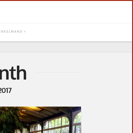
INKELMAND
nth
2017