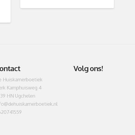
ontact
Volg ons!
e Huiskamerboetiek
erk Kamphuisweg 4
339 HN Ugchelen
fo@dehuiskamerboetiek.nl
620741559