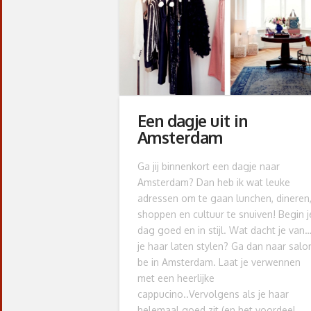
Een dagje uit in
Amsterdam
Ga jij binnenkort een dagje naar
Amsterdam? Dan heb ik wat leuke
adressen om te gaan lunchen, dineren
shoppen en cultuur te snuiven! Begin j
dag goed en in stijl. Wat dacht je van
je haar laten stylen? Ga dan naar salo
be in Amsterdam. Laat je verwennen
met een heerlijke
cappucino..Vervolgens als je haar
helemaal goed zit (en het voordeel …