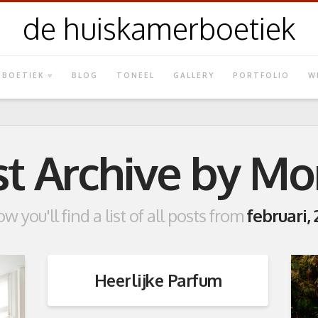
de huiskamerboetiek
 BOETIEK
BLOG
TONEEL
GALLERY
PORTFOLIO
W
st Archive by Mo
w you'll find a list of all posts from
februari, 
Heerlijke Parfum