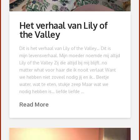
Het verhaal van Lily of
the Valley
Dit is het verhaal van Lily of the Valley… Dit is
mijn levensverhaal. Mijn moeder noemde mij altijd
Lily of the Valley Zij die altijd bij mij blijft..no
matter what voor haar die ik nooit verlaat Want
we hebben niet zoveel nodig jij en ik.. Beetje
water, wat te eten, stukje zeep Maar wat we
nodig hebben is… liefde liefde …
Read More