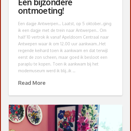
Een bijzondere
ontmoeting!
Een dagje Antwerpen… Laatst, op 5 oktober..ging
ik een dagje met de trein naar Antwerpen.. Om
half 10 vertrok ik vanaf Apeldoorn Centraal naar
Antwepen waar ik om 12.00 uur aankwam..Het
regende keihard toen ik aankwam en dat terwijl
eerst de zon scheen, maar goed ik besloot een
paraplu te kopen. Toen ik aankwam bij het
modemuseum werd ik blij..ik …
Read More