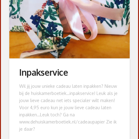
Inpakservice
Wil jij jouw unieke cadeau laten inpakken? Nieuw
bij de huiskamerboetiek…inpakservice! Leuk als je
jouw lieve cadeau net iets specialer wilt maken!
Voor 4,95 euro kun je jouw lieve cadeau laten
inpakken…Leuk toch? Ga na
www.dehuiskamerboetiek.nl/cadeaupapier Zie ik
je daar?