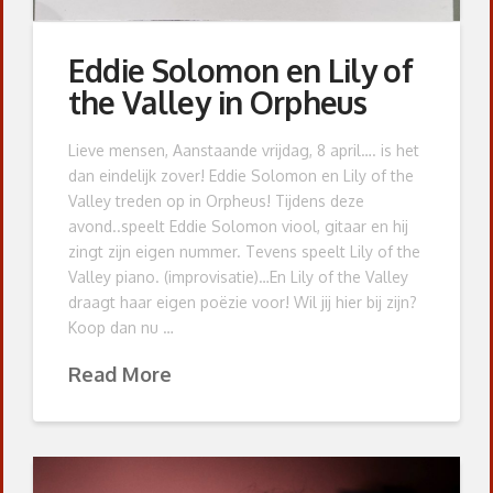
Eddie Solomon en Lily of
the Valley in Orpheus
Lieve mensen, Aanstaande vrijdag, 8 april…. is het
dan eindelijk zover! Eddie Solomon en Lily of the
Valley treden op in Orpheus! Tijdens deze
avond..speelt Eddie Solomon viool, gitaar en hij
zingt zijn eigen nummer. Tevens speelt Lily of the
Valley piano. (improvisatie)…En Lily of the Valley
draagt haar eigen poëzie voor! Wil jij hier bij zijn?
Koop dan nu …
Read More