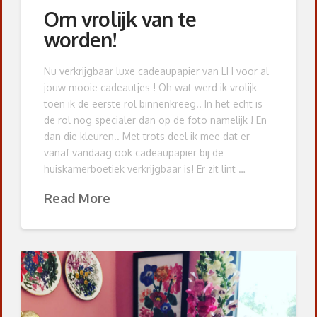
Om vrolijk van te
worden!
Nu verkrijgbaar luxe cadeaupapier van LH voor al
jouw mooie cadeautjes ! Oh wat werd ik vrolijk
toen ik de eerste rol binnenkreeg.. In het echt is
de rol nog specialer dan op de foto namelijk ! En
dan die kleuren.. Met trots deel ik mee dat er
vanaf vandaag ook cadeaupapier bij de
huiskamerboetiek verkrijgbaar is! Er zit lint …
Read More