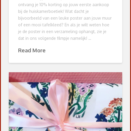
ontvang je 10% korting op jouw eerste aankoop
bij de huiskamerboetiek! Wat dacht je
bijvoorbeeld van een leuke poster aan jouw muur
of een mooi tafelkleed? En als je wilt weten hoe
je de poster in een verzameling ophangt, zie je
dat in ons volgende filmpje namelijk! …
Read More