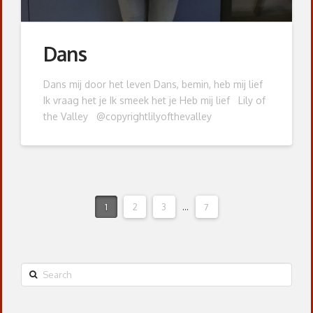
Dans
Dans mij door het leven Dans, bemin, heb mij lief
Ik vraag het je Ik smeek het je Heb mij lief Lily of
the Valley @copyrightlilyofthevalley
1
2
3
...
7
Search