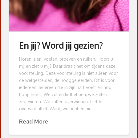
En jij? Word jij gezien?
Horen, zien, voelen, proeven en ruiken! Hoort u
mij en ziet u mij? Daar draait het om tijdens deze
voorstelling. Deze voorstelling is niet alleen voor
de welgestelden, de hooggeleerden. Dit is voor
iedereen. Iedereen die in zijn hart voelt en nog
hoop heeft. We zullen liefhebben, we zullen
zegevieren. We zullen overwinnen. Liefde
overwint altijd. Want, we hebben niet …
Read More