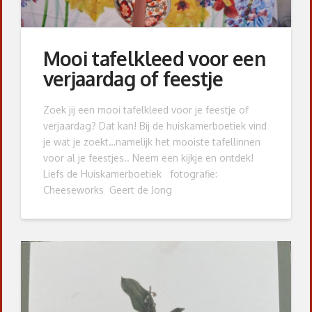
Mooi tafelkleed voor een
verjaardag of feestje
Zoek jij een mooi tafelkleed voor je feestje of
verjaardag? Dat kan! Bij de huiskamerboetiek vind
je wat je zoekt…namelijk het mooiste tafellinnen
voor al je feestjes.. Neem een kijkje en ontdek!
Liefs de Huiskamerboetiek fotografie:
Cheeseworks Geert de Jong